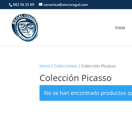
982 56 25 89
ceramica@oteroregal.com
Inicio
Inicio
/
Colecciones
/ Colección Picasso
Colección Picasso
No se han encontrado productos qu