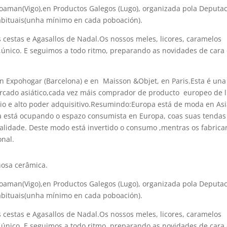
ioaman(Vigo),en Productos Galegos (Lugo), organizada pola Deputac
abituais(unha mínimo en cada poboación).
cestas e Agasallos de Nadal.Os nossos meles, licores, caramelos
,único. E seguimos a todo ritmo, preparando as novidades de cara
Expohogar (Barcelona) e en Maisson &Objet, en Paris.Esta é una 
rcado asiático,cada vez máis comprador de producto europeo de l
edio e alto poder adquisitivo.Resumindo:Europa está de moda en Asi
sia está ocupando o espazo consumista en Europa, coas suas tendas
 calidade. Deste modo está invertido o consumo ,mentras os fabrica
onal.
nosa cerâmica.
ioaman(Vigo),en Productos Galegos (Lugo), organizada pola Deputac
abituais(unha mínimo en cada poboación).
cestas e Agasallos de Nadal.Os nossos meles, licores, caramelos
,único. E seguimos a todo ritmo, preparando as novidades de cara