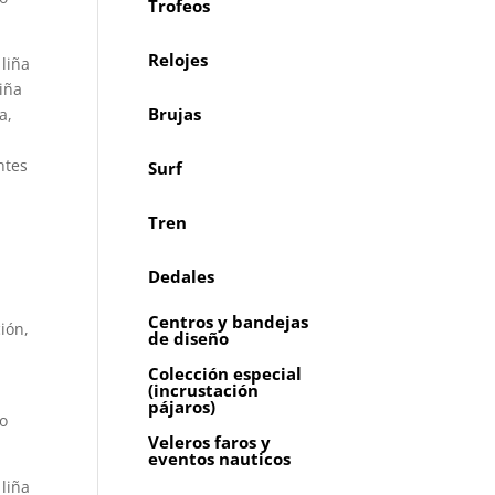
Trofeos
Relojes
liña
iña
Brujas
a,
ntes
Surf
Tren
Dedales
Centros y bandejas
ión,
de diseño
Colección especial
(incrustación
pájaros)
 o
Veleros faros y
eventos nauticos
liña