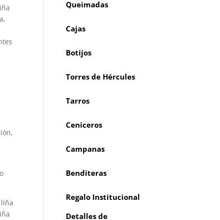
Queimadas
iña
a,
Cajas
ntes
Botijos
Torres de Hércules
Tarros
Ceniceros
ión,
Campanas
Benditeras
 o
Regalo Institucional
liña
iña
Detalles de