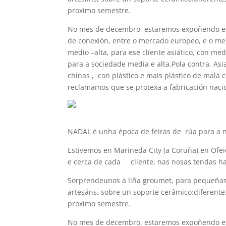
proximo semestre.
No mes de decembro, estaremos expoñendo en 
de conexión, entre o mercado europeo, e o me
medio –alta, para ese cliente asiático, con m
para a sociedade media e alta.Pola contra, A
chinas , con plástico e mais plástico de mala
reclamamos que se protexa a fabricación naci
NADAL é unha época de feiras de rúa para a 
Estivemos en Marineda City (a Coruña),en Ofe
e cerca de cada cliente, nas nosas tendas h
Sorprendeunos a liña groumet, para pequeñas 
artesáns, sobre un soporte cerâmico:diferente
proximo semestre.
No mes de decembro, estaremos expoñendo en 