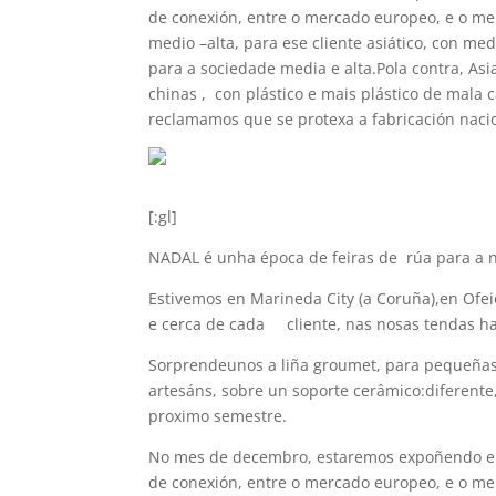
de conexión, entre o mercado europeo, e o me
medio –alta, para ese cliente asiático, con m
para a sociedade media e alta.Pola contra, A
chinas , con plástico e mais plástico de mala
reclamamos que se protexa a fabricación naci
[:gl]
NADAL é unha época de feiras de rúa para a 
Estivemos en Marineda City (a Coruña),en Ofe
e cerca de cada cliente, nas nosas tendas h
Sorprendeunos a liña groumet, para pequeñas 
artesáns, sobre un soporte cerâmico:diferente
proximo semestre.
No mes de decembro, estaremos expoñendo en 
de conexión, entre o mercado europeo, e o me