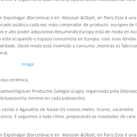
Expohogar (Barcelona) e en Maisson &Objet, en Paris.Esta é una 
rcado asiático,cada vez máis comprador de producto europeo de l
edio e alto poder adquisitivo.Resumindo:Europa está de moda en Asi
sia está ocupando o espazo consumista en Europa, coas suas tendas
 calidade. Deste modo está invertido o consumo ,mentras os fabrica
onal.
nosa cerâmica.
ioaman(Vigo),en Productos Galegos (Lugo), organizada pola Deputac
abituais(unha mínimo en cada poboación).
cestas e Agasallos de Nadal.Os nossos meles, licores, caramelos
,único. E seguimos a todo ritmo, preparando as novidades de cara
Expohogar (Barcelona) e en Maisson &Objet, en Paris.Esta é una 