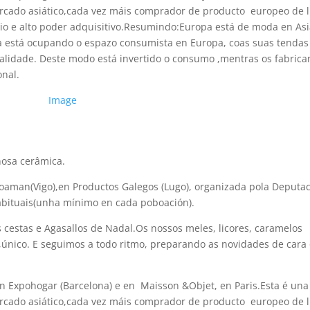
rcado asiático,cada vez máis comprador de producto europeo de l
edio e alto poder adquisitivo.Resumindo:Europa está de moda en Asi
sia está ocupando o espazo consumista en Europa, coas suas tendas
 calidade. Deste modo está invertido o consumo ,mentras os fabrica
onal.
nosa cerâmica.
ioaman(Vigo),en Productos Galegos (Lugo), organizada pola Deputac
abituais(unha mínimo en cada poboación).
cestas e Agasallos de Nadal.Os nossos meles, licores, caramelos
,único. E seguimos a todo ritmo, preparando as novidades de cara
Expohogar (Barcelona) e en Maisson &Objet, en Paris.Esta é una 
rcado asiático,cada vez máis comprador de producto europeo de l