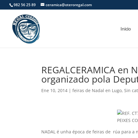
982 56 25 89
ceramica@oteroregal.com
Inicio
REGALCERAMICA en Nad
organizado pola Depu
Ene 10, 2014
|
feiras de Nadal en Lugo
,
Sin ca
NADAL é unha época de feiras de rúa para a 