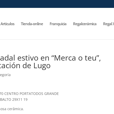
Artículos
Tienda-online
Franquicia
Regalcerámica
Regal 
al estivo en “Merca o teu”,
tación de Lugo
tegoría
nosa cerâmica.