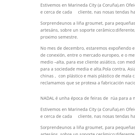
Estivemos en Marineda City (a Coruña),en Ofe
e cerca de cada cliente, nas nosas tendas h
Sorprendeunos a liña groumet, para pequeñas 
artesáns, sobre un soporte cerâmico:diferente
proximo semestre.
No mes de decembro, estaremos expoñendo en 
de conexión, entre o mercado europeo, e o me
medio –alta, para ese cliente asiático, con m
para a sociedade media e alta.Pola contra, A
chinas , con plástico e mais plástico de mala
reclamamos que se protexa a fabricación naci
NADAL é unha época de feiras de rúa para a 
Estivemos en Marineda City (a Coruña),en Ofe
e cerca de cada cliente, nas nosas tendas h
Sorprendeunos a liña groumet, para pequeñas 
artesáns, sobre un soporte cerâmico:diferente