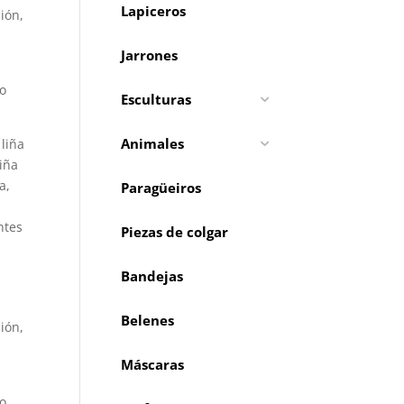
Lapiceros
ión,
Jarrones
 o
Esculturas
Animales
liña
iña
a,
Paragüeiros
ntes
Piezas de colgar
Bandejas
Belenes
ión,
Máscaras
 o