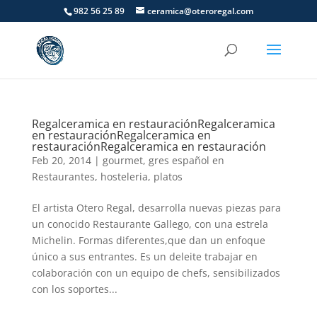
982 56 25 89
ceramica@oteroregal.com
Regalceramica en restauración
Regalceramica
en restauración
Regalceramica en
restauración
Regalceramica en restauración
Feb 20, 2014
|
gourmet
,
gres español en
Restaurantes
,
hosteleria
,
platos
El artista Otero Regal, desarrolla nuevas piezas para
un conocido Restaurante Gallego, con una estrela
Michelin. Formas diferentes,que dan un enfoque
único a sus entrantes. Es un deleite trabajar en
colaboración con un equipo de chefs, sensibilizados
con los soportes...