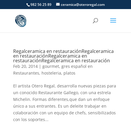
982 56 25 89
ceramica@oteroregal.com
Regalceramica en restauración
Regalceramica
en restauración
Regalceramica en
restauración
Regalceramica en restauración
Feb 20, 2014
|
gourmet
,
gres español en
Restaurantes
,
hosteleria
,
platos
El artista Otero Regal, desarrolla nuevas piezas para
un conocido Restaurante Gallego, con una estrela
Michelin. Formas diferentes,que dan un enfoque
único a sus entrantes. Es un deleite trabajar en
colaboración con un equipo de chefs, sensibilizados
con los soportes...