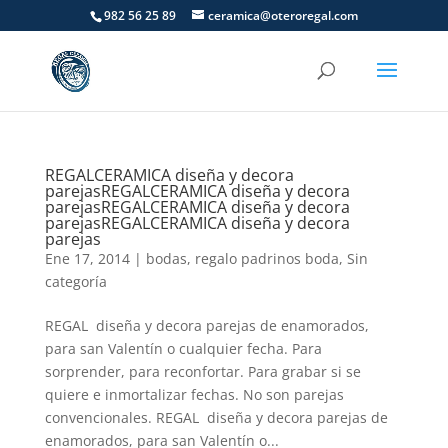
982 56 25 89
ceramica@oteroregal.com
REGALCERAMICA diseña y decora
parejas
REGALCERAMICA diseña y decora
parejas
REGALCERAMICA diseña y decora
parejas
REGALCERAMICA diseña y decora
parejas
Ene 17, 2014
|
bodas
,
regalo padrinos boda
,
Sin
categoría
REGAL diseña y decora parejas de enamorados,
para san Valentín o cualquier fecha. Para
sorprender, para reconfortar. Para grabar si se
quiere e inmortalizar fechas. No son parejas
convencionales. REGAL diseña y decora parejas de
enamorados, para san Valentín o...