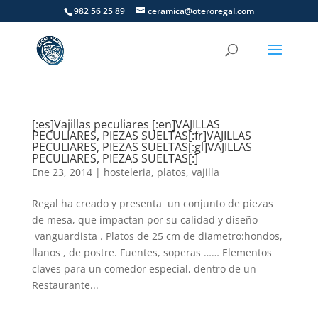
982 56 25 89
ceramica@oteroregal.com
[:es]Vajillas peculiares [:en]VAJILLAS
PECULIARES, PIEZAS SUELTAS[:fr]VAJILLAS
PECULIARES, PIEZAS SUELTAS[:gl]VAJILLAS
PECULIARES, PIEZAS SUELTAS[:]
Ene 23, 2014
|
hosteleria
,
platos
,
vajilla
Regal ha creado y presenta un conjunto de piezas
de mesa, que impactan por su calidad y diseño
vanguardista . Platos de 25 cm de diametro:hondos,
llanos , de postre. Fuentes, soperas …… Elementos
claves para un comedor especial, dentro de un
Restaurante...