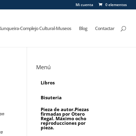
Mi cuenta
0 elementos
Xunqueira-Complejo Cultural-Museos
Blog
Contactar
Menú
Libros
Bisuteria
Pieza de autor.Piezas
con
firmadas por Otero
Regal. Máximo ocho
reproducciones por
pieza.
ra