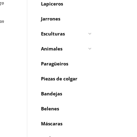
go
Lapiceros
Jarrones
an
Esculturas
Animales
Paragüeiros
Piezas de colgar
Bandejas
Belenes
Máscaras