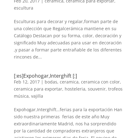
Feb 20, 2017
|
ceramica
,
ceramica para exportar
,
escultura
Esculturas para decorar y regalar,forman parte de
una colección que Regalcerámica mantiene en su
Catálogo Destacan por su forma, color, decoración y
significado Muy adecuadas para usar en decoración
,y pasar a formar parte entrañable de los diferentes
rincones de...
[:es]Expohogar,Interghift [:]
Feb 12, 2017
|
bodas
,
ceramica
,
ceramica con color
,
ceramica para exportar
,
hosteleria
,
souvenir
,
trofeos
música
,
vajilla
Expohogar,Interghift…ferias para la exportación Han
sido nuestra primeras ferias de este año Muy
extraordinariamente Madrid, nos ha sorprendido
por la cantidad de compradores extranjeros que
asistieron los primeros dias de feria. El equipo de