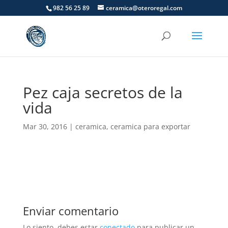
982 56 25 89
ceramica@oteroregal.com
Pez caja secretos de la
vida
Mar 30, 2016
|
ceramica
,
ceramica para exportar
Enviar comentario
Lo siento, debes estar
conectado
para publicar un