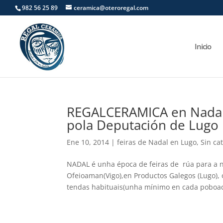
982 56 25 89
ceramica@oteroregal.com
Inicio
REGALCERAMICA en Nadal e
pola Deputación de Lugo
Ene 10, 2014
|
feiras de Nadal en Lugo
,
Sin ca
NADAL é unha época de feiras de rúa para a n
Ofeioaman(Vigo),en Productos Galegos (Lugo),
tendas habituais(unha mínimo en cada poboaci