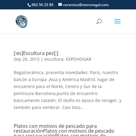
982 56 25 89
ceramica@oteroregal.com
[:es]Escultura pez[:]
Sep 26, 2015
|
escultura
,
EXPOHOGAR
Regalcerámica, presenta novedades: Paris, nuestro
balcón a Europa ,Asia y América Madrid, lugar de
encuentro para el Norte, Centro y Sur de la
península Barcelona,punto de encuentro
básicamente catalán. El otoño es época de recoger, y
también para sembrar. Casi toso...
Platos con motivos de pescado para
restauración
Platos con motivos de pescado
para restauración
Platos con motivos de