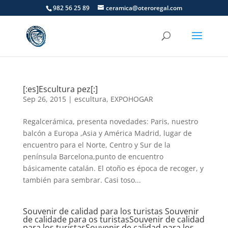
982 56 25 89
ceramica@oteroregal.com
[:es]Escultura pez[:]
Sep 26, 2015
|
escultura
,
EXPOHOGAR
Regalcerámica, presenta novedades: Paris, nuestro
balcón a Europa ,Asia y América Madrid, lugar de
encuentro para el Norte, Centro y Sur de la
península Barcelona,punto de encuentro
básicamente catalán. El otoño es época de recoger, y
también para sembrar. Casi toso...
Souvenir de calidad para los turistas
Souvenir
de calidade para os turistas
Souvenir de calidad
para los turistas
Souvenir de calidad para los