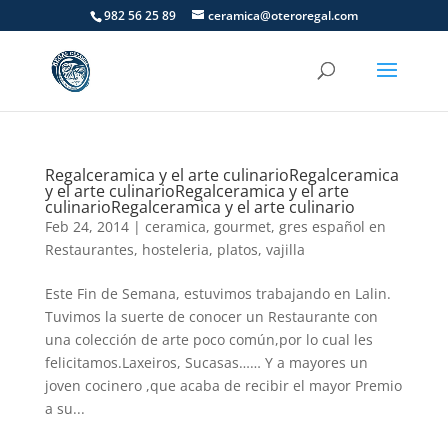
982 56 25 89
ceramica@oteroregal.com
Regalceramica y el arte culinario
Regalceramica
y el arte culinario
Regalceramica y el arte
culinario
Regalceramica y el arte culinario
Feb 24, 2014
|
ceramica
,
gourmet
,
gres español en
Restaurantes
,
hosteleria
,
platos
,
vajilla
Este Fin de Semana, estuvimos trabajando en Lalin.
Tuvimos la suerte de conocer un Restaurante con
una colección de arte poco común,por lo cual les
felicitamos.Laxeiros, Sucasas…… Y a mayores un
joven cocinero ,que acaba de recibir el mayor Premio
a su...