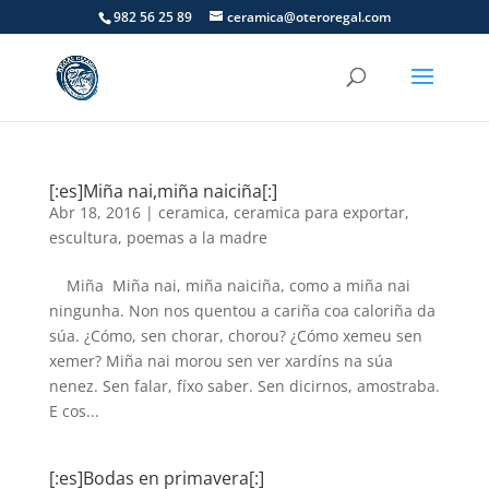
982 56 25 89
ceramica@oteroregal.com
[:es]Miña nai,miña naiciña[:]
Abr 18, 2016
|
ceramica
,
ceramica para exportar
,
escultura
,
poemas a la madre
Miña Miña nai, miña naiciña, como a miña nai
ningunha. Non nos quentou a cariña coa caloriña da
súa. ¿Cómo, sen chorar, chorou? ¿Cómo xemeu sen
xemer? Miña nai morou sen ver xardíns na súa
nenez. Sen falar, fíxo saber. Sen dicirnos, amostraba.
E cos...
[:es]Bodas en primavera[:]