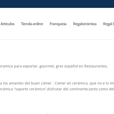
Artículos
Tienda-online
Franquicia
Regalcerámica
Regal 
eramica para exportar
,
gourmet
,
gres español en Restaurantes
,
ra los amantes del buen comer . Comer en cerámica ,que no e lo 
rámica “soporte cerámico”,disfrutar del continente,tanto como de