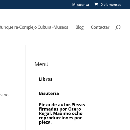
Mi cuenta
0 elementos
Xunqueira-Complejo Cultural-Museos
Blog
Contactar
Menú
Libros
Bisuteria
mismo
l
Pieza de autor.Piezas
firmadas por Otero
Regal. Máximo ocho
reproducciones por
pieza.